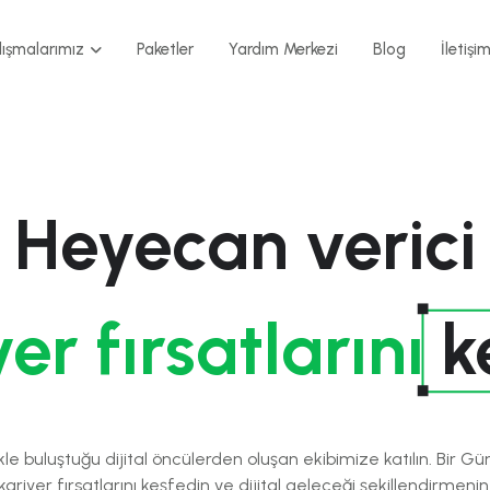
lışmalarımız
Paketler
Yardım Merkezi
Blog
İletişi
Heyecan verici
yer fırsatlarını
k
likle buluştuğu dijital öncülerden oluşan ekibimize katılın. Bir 
ariyer fırsatlarını keşfedin ve dijital geleceği şekillendirmenin 