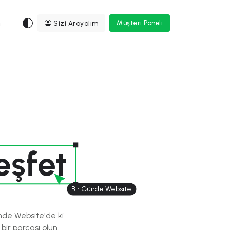
m
Sizi Arayalım
Müşteri Paneli
eşfet
Bir Günde Website
Günde Website'de ki
bir parçası olun.