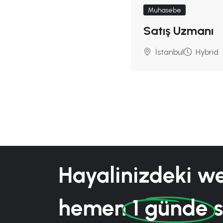
Muhasebe
Satış Uzmanı
İstanbul
Hybrid
Hayalinizdeki we
hemen
1 günde