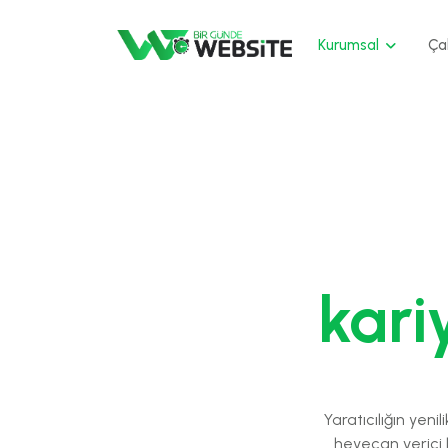
Kurumsal
Ça
kari
Yaratıcılığın yeni
heyecan verici k