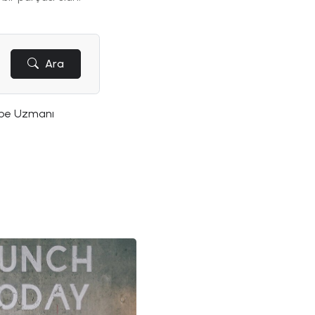
Ara
be Uzmanı