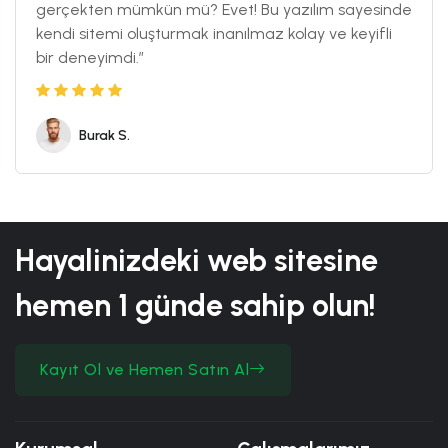
gerçekten mümkün mü? Evet! Bu yazılım sayesinde
kendi sitemi oluşturmak inanılmaz kolay ve keyifli
bir deneyimdi.”
Burak S.
Hayalinizdeki web sitesine
hemen
1 günde
sahip olun!
Kayıt Ol ve Hemen Satın Al