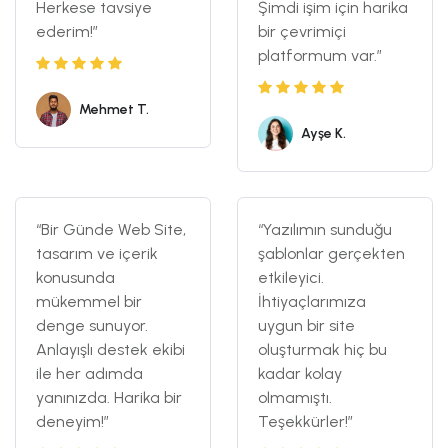
Herkese tavsiye
Şimdi işim için harika
ederim!”
bir çevrimiçi
platformum var.”
Mehmet T.
Ayşe K.
“Bir Günde Web Site,
“Yazılımın sunduğu
tasarım ve içerik
şablonlar gerçekten
konusunda
etkileyici.
mükemmel bir
İhtiyaçlarımıza
denge sunuyor.
uygun bir site
Anlayışlı destek ekibi
oluşturmak hiç bu
ile her adımda
kadar kolay
yanınızda. Harika bir
olmamıştı.
deneyim!”
Teşekkürler!”