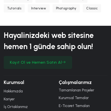
Tutorials
Interview
Photography
Classic
Hayalinizdeki web sitesine
hemen
1 günde
sahip olun!
Kayıt Ol ve Hemen Satın Al
Kurumsal
Çalışmalarımız
Tamamlanan Projeler
Hakkımızda
Kurumsal Temalar
Kariyer
E-Ticaret Temaları
İş Ortaklarımız