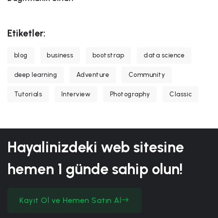
Etiketler:
blog
business
bootstrap
data science
deep learning
Adventure
Community
Tutorials
Interview
Photography
Classic
Hayalinizdeki web sitesine
hemen
1 günde
sahip olun!
Kayıt Ol ve Hemen Satın Al